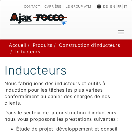
CONTACT
CARRIÈRE
LE GROUP ATM
DE
EN
FR
IT
T
o
Accueil
Produits
Construction d’inducteurs
g
Inducteurs
g
l
e
Inducteurs
n
a
Nous fabriquons des inducteurs et outils à
v
induction pour les tâches les plus variées
i
conformément au cahier des charges de nos
g
clients.
a
t
Dans le secteur de la construction d’inducteurs,
i
nous vous proposons les prestations suivantes :
o
Étude de projet, développement et conseil
n