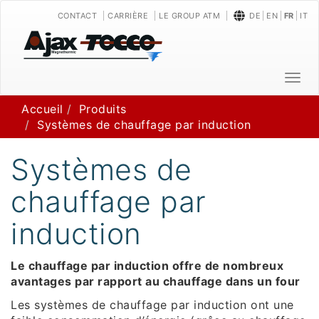
CONTACT
CARRIÈRE
LE GROUP ATM
DE
EN
FR
IT
T
o
Accueil
Produits
g
Systèmes de chauffage par induction
g
l
e
Systèmes de
n
a
chauffage par
v
i
induction
g
a
Le chauffage par induction offre de nombreux
t
avantages par rapport au chauffage dans un four
i
o
Les systèmes de chauffage par induction ont une
n