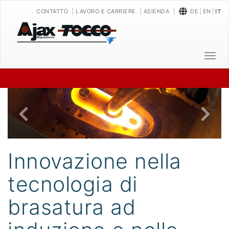
CONTATTO
LAVORO E CARRIERE
ASIENDA
DE
EN
IT
T
o
g
g
P
l
r
e
e
n
a
v
v
i
Innovazione nella
i
o
g
tecnologia di
u
a
t
s
brasatura ad
i
o
n